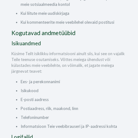
meie sotsiaalmeedia kontol
Kui liitute meie uudiskirjaga
Kui kommenteerite meie veebilehel olevaid postitusi
Kogutavad andmetüübid
Isikuandmed
Küsime Teilt isiklikku informatsiooni ainult siis, kui see on vajalik
Teile teenuse osutamiseks. Võttes meiega ühendust või
külastades meie veebilehte, on võimalik, et jagate meiega
järgnevat teavet:
Ees- ja perekonnanimi
Isikukood
E-posti aadress
Postiaadress, riik, maakond, linn
Telefoninumber
Informatsioon Teie veebibrauseri ja IP-aadressi kohta
Logifailid