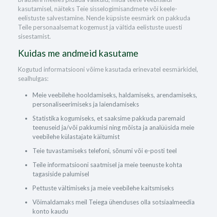
kasutamisel, näiteks Teie sisselogimisandmete või keele-
eelistuste salvestamine. Nende küpsiste eesmärk on pakkuda
Teile personaalsemat kogemust ja vältida eelistuste uuesti
sisestamist.
Kuidas me andmeid kasutame
Kogutud informatsiooni võime kasutada erinevatel eesmärkidel,
sealhulgas:
Meie veebilehe hooldamiseks, haldamiseks, arendamiseks,
personaliseerimiseks ja laiendamiseks
Statistika kogumiseks, et saaksime pakkuda paremaid
teenuseid ja/või pakkumisi ning mõista ja analüüsida meie
veebilehe külastajate käitumist
Teie tuvastamiseks telefoni, sõnumi või e-posti teel
Teile informatsiooni saatmisel ja meie teenuste kohta
tagasiside palumisel
Pettuste vältimiseks ja meie veebilehe kaitsmiseks
Võimaldamaks meil Teiega ühenduses olla sotsiaalmeedia
konto kaudu