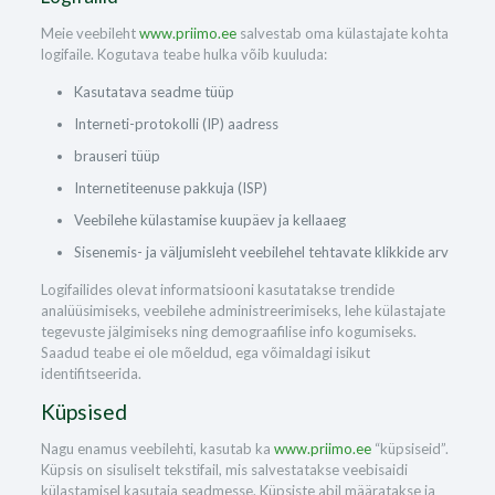
Meie veebileht
www.priimo.ee
salvestab oma külastajate kohta
logifaile. Kogutava teabe hulka võib kuuluda:
Kasutatava seadme tüüp
Interneti-protokolli (IP) aadress
brauseri tüüp
Internetiteenuse pakkuja (ISP)
Veebilehe külastamise kuupäev ja kellaaeg
Sisenemis- ja väljumisleht veebilehel tehtavate klikkide arv
Logifailides olevat informatsiooni kasutatakse trendide
analüüsimiseks, veebilehe administreerimiseks, lehe külastajate
tegevuste jälgimiseks ning demograafilise info kogumiseks.
Saadud teabe ei ole mõeldud, ega võimaldagi isikut
identifitseerida.
Küpsised
Nagu enamus veebilehti, kasutab ka
www.priimo.ee
“küpsiseid”.
Küpsis on sisuliselt tekstifail, mis salvestatakse veebisaidi
külastamisel kasutaja seadmesse. Küpsiste abil määratakse ja