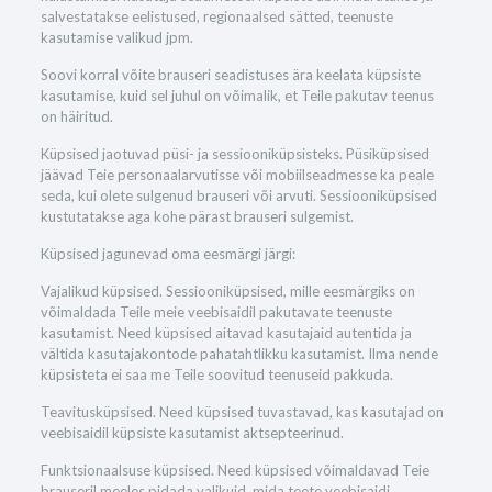
salvestatakse eelistused, regionaalsed sätted, teenuste
kasutamise valikud jpm.
Soovi korral võite brauseri seadistuses ära keelata küpsiste
kasutamise, kuid sel juhul on võimalik, et Teile pakutav teenus
on häiritud.
Küpsised jaotuvad püsi- ja sessiooniküpsisteks. Püsiküpsised
jäävad Teie personaalarvutisse või mobiilseadmesse ka peale
seda, kui olete sulgenud brauseri või arvuti. Sessiooniküpsised
kustutatakse aga kohe pärast brauseri sulgemist.
Küpsised jagunevad oma eesmärgi järgi:
Vajalikud küpsised. Sessiooniküpsised, mille eesmärgiks on
võimaldada Teile meie veebisaidil pakutavate teenuste
kasutamist. Need küpsised aitavad kasutajaid autentida ja
vältida kasutajakontode pahatahtlikku kasutamist. Ilma nende
küpsisteta ei saa me Teile soovitud teenuseid pakkuda.
Teavitusküpsised. Need küpsised tuvastavad, kas kasutajad on
veebisaidil küpsiste kasutamist aktsepteerinud.
Funktsionaalsuse küpsised. Need küpsised võimaldavad Teie
brauseril meeles pidada valikuid, mida teete veebisaidi