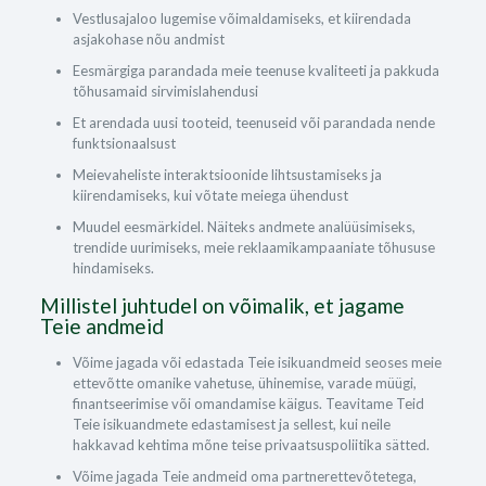
Vestlusajaloo lugemise võimaldamiseks, et kiirendada
asjakohase nõu andmist
Eesmärgiga parandada meie teenuse kvaliteeti ja pakkuda
tõhusamaid sirvimislahendusi
Et arendada uusi tooteid, teenuseid või parandada nende
funktsionaalsust
Meievaheliste interaktsioonide lihtsustamiseks ja
kiirendamiseks, kui võtate meiega ühendust
Muudel eesmärkidel. Näiteks andmete analüüsimiseks,
trendide uurimiseks, meie reklaamikampaaniate tõhususe
hindamiseks.
Millistel juhtudel on võimalik, et jagame
Teie andmeid
Võime jagada või edastada Teie isikuandmeid seoses meie
ettevõtte omanike vahetuse, ühinemise, varade müügi,
finantseerimise või omandamise käigus. Teavitame Teid
Teie isikuandmete edastamisest ja sellest, kui neile
hakkavad kehtima mõne teise privaatsuspoliitika sätted.
Võime jagada Teie andmeid oma partnerettevõtetega,