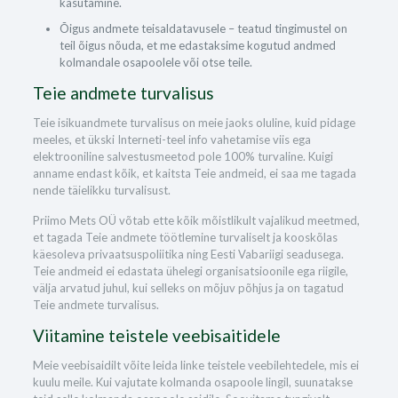
kasutamine.
Õigus andmete teisaldatavusele – teatud tingimustel on
teil õigus nõuda, et me edastaksime kogutud andmed
kolmandale osapoolele või otse teile.
Teie andmete turvalisus
Teie isikuandmete turvalisus on meie jaoks oluline, kuid pidage
meeles, et ükski Interneti-teel info vahetamise viis ega
elektrooniline salvestusmeetod pole 100% turvaline. Kuigi
anname endast kõik, et kaitsta Teie andmeid, ei saa me tagada
nende täielikku turvalisust.
Priimo Mets OÜ võtab ette kõik mõistlikult vajalikud meetmed,
et tagada Teie andmete töötlemine turvaliselt ja kooskõlas
käesoleva privaatsuspoliitika ning Eesti Vabariigi seadusega.
Teie andmeid ei edastata ühelegi organisatsioonile ega riigile,
välja arvatud juhul, kui selleks on mõjuv põhjus ja on tagatud
Teie andmete turvalisus.
Viitamine teistele veebisaitidele
Meie veebisaidilt võite leida linke teistele veebilehtedele, mis ei
kuulu meile. Kui vajutate kolmanda osapoole lingil, suunatakse