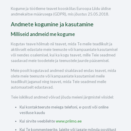
Kogume ja töötleme teavet kooskõlas Euroopa Liidu üldise
andmekaitse määrusega (GDPR), mis jõustus 25.05.2018.
Andmete kogumine ja kasutamine
Milliseid andmeid me kogume
Kogutav teave hõlmab nii teavet, mida Te meile teadlikult ja
aktiivselt edastate meie teenuste või kampaaniate kasutamisel
või nendes osalemisel, kui ka kogu teavet, mille Teie seadmed
saadavad meie toodetele ja teenustele juurde pääsemisel.
Meie poolt kogutavad andmed sisaldavad endas teavet, mida
olete meie teenuste või kampaaniate kasutamisel meile
teadlikult jaganud ning teavet, mida Teie seadmed meile
automaatselt edastavad.
Teie isiklikud andmed võivad jõuda meieni järgmistel viisidel:
Kui kontakteerute meiega telefoni, e-posti või online
vestluse kaudu
Kui sirvite veebilehte
www.priimo.ee
Kui Te kommenteerite, laigite või jagate mõnda postitust