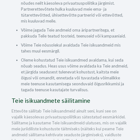
nõudes neilt käesoleva privaatsuspoliitika järgimist.
Partnerettevõtete hulka kuuluvad meie ema- ja
tütarettevõtted, ühisettevõtte partnerid või ettevõtted,
mis kuuluvad meile.
Võime jagada Teie andmeid oma äripartneritega, et
pakkuda Teile teatud tooteid, teenuseid või kampaaniaid.
Võime Teie nõusolekul avaldada Teie isikuandmeid mis
tahes muul eesmärgil.
Oleme kohustatud Teie isikuandmed avaldama, kui seda
nõuab seadus. Heas usus võime avaldada ka Teie andmeid,
et järgida seadusest tulenevat kohustust, kaitsta meie
õigusi või omandit, ennetada või tuvastada võimalikke
meie teenuse kasutamisega seonduvaid õigusrikkumisi ja
tagada teenuse kasutajate turvalisus.
Teie isikuandmete säilitamine
Ettevõte säilitab Teie isikuandmeid ainult seni, kuni see on
vajalik käesolevas privaatsuspoliitikas sätestatud eesmärkidel.
Säilitame ja kasutame Teie isikuandmeid ulatuses, mis on vajalik
meie juriidiliste kohustuste täitmiseks (näiteks kui peame Teie
andmeid säilitama kehtivate seaduste järgimiseks), vaidluste