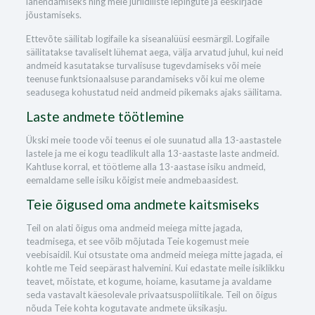
lahendamiseks ning meie juriidiliste lepingute ja eeskirjade
jõustamiseks.
Ettevõte säilitab logifaile ka siseanalüüsi eesmärgil. Logifaile
säilitatakse tavaliselt lühemat aega, välja arvatud juhul, kui neid
andmeid kasutatakse turvalisuse tugevdamiseks või meie
teenuse funktsionaalsuse parandamiseks või kui me oleme
seadusega kohustatud neid andmeid pikemaks ajaks säilitama.
Laste andmete töötlemine
Ükski meie toode või teenus ei ole suunatud alla 13-aastastele
lastele ja me ei kogu teadlikult alla 13-aastaste laste andmeid.
Kahtluse korral, et töötleme alla 13-aastase isiku andmeid,
eemaldame selle isiku kõigist meie andmebaasidest.
Teie õigused oma andmete kaitsmiseks
Teil on alati õigus oma andmeid meiega mitte jagada,
teadmisega, et see võib mõjutada Teie kogemust meie
veebisaidil. Kui otsustate oma andmeid meiega mitte jagada, ei
kohtle me Teid seepärast halvemini. Kui edastate meile isiklikku
teavet, mõistate, et kogume, hoiame, kasutame ja avaldame
seda vastavalt käesolevale privaatsuspoliitikale. Teil on õigus
nõuda Teie kohta kogutavate andmete üksikasju.