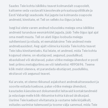
Saades Teie kohta isiklikku teavet kolmandalt osapoolelt,
kaitseme seda vastavalt käesolevale privaatsuspoliitikale ja
Eesti Vabariigi seadusele. Kui jagate ise kolmanda osapoole
andmeid, kinnitate, et Teil on selleks ka õigus ja luba.
Isegi kui olete varem andnud nõusoleku meiega oma isiklikke
andmeid turunduse eesmärkidel jagada, jääb Teile õigus igal ajal
oma meelt muuta. Teil on alati õigus loobuda meiega
suhtlemisest ja nõuda, et eemaldaksime Teie andmed meie
andmebaasidest. Aeg-ajalt võime ka küsida Teie kohta teavet
Teie isiku kinnitamiseks. Kui leiate, et andmed, mida Teie kohta
kogunud oleme, on ebatäpsed, aegunud, puudulikud,
ebaolulised või eksitavad, palun võtke meiega ühendust e-posti
teel: priimo.mets@priimo.ee või telefonitsi: 4890696. Teeme
kõik meist oleneva, et parandada ebatäpset, puudulikku,
eksitavat või aegunud teavet.
Kui arvate, et oleme rikkunud asjakohast andmekaitseseadust ja
soovite esitada kaebuse, palun võtke meiega ühendust,
kasutades käesolevast dokumendist leitavaid kontaktandmeid
ja edastage meile kõik rikkumise kohta käivad üksikasjad.
Uurime Teie kaebust viivitamata ja vastame teile kirjalikult,
esitades uurimise tulemused ja toome välja sammud, mida Teie