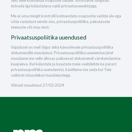
teid selle kolmanda osapoole saidile. Soovitame tungivalt
tutvuda iga külastatava saidi privaatsuseeskirjaga.
Me ei oma mingit kontrolli kolmandate osapoolte saitide üle ega
võta vastutust nende sisu, privaatsuspoliitika, pakutavate
teenuste või muu eest.
Privaatsuspoliitika uuendused
Vajadusel on meil õigus teha käesolevale privaatsuspoliitika
dokumendile muudatusi. Privaatsuspoliitika uuenemise järel
muudame me selle allosas paiknevat dokumendi värskendamise
kuupäeva. Kui külastate ja kasutate meie veebilehte ka pärast
privaatsuspoliitika uuendamist, käsitleme me seda kui Teie
vaikivat nõusolekut muudatustega.
Viimati muudetud 27/02/2024