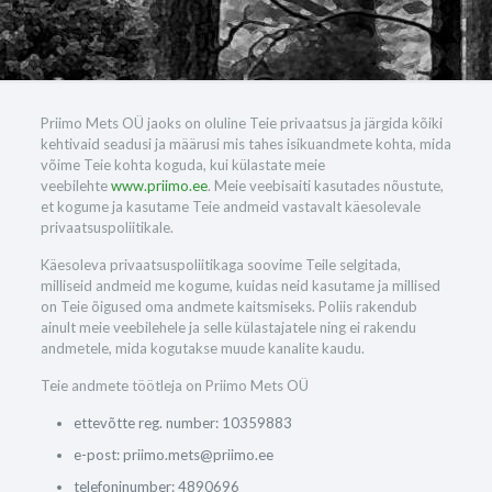
Priimo Mets OÜ jaoks on oluline Teie privaatsus ja järgida kõiki
kehtivaid seadusi ja määrusi mis tahes isikuandmete kohta, mida
võime Teie kohta koguda, kui külastate meie
veebilehte
www.priimo.ee
. Meie veebisaiti kasutades nõustute,
et kogume ja kasutame Teie andmeid vastavalt käesolevale
privaatsuspoliitikale.
Käesoleva privaatsuspoliitikaga soovime Teile selgitada,
milliseid andmeid me kogume, kuidas neid kasutame ja millised
on Teie õigused oma andmete kaitsmiseks. Poliis rakendub
ainult meie veebilehele ja selle külastajatele ning ei rakendu
andmetele, mida kogutakse muude kanalite kaudu.
Teie andmete töötleja on Priimo Mets OÜ
ettevõtte reg. number: 10359883
e-post: priimo.mets@priimo.ee
telefoninumber: 4890696