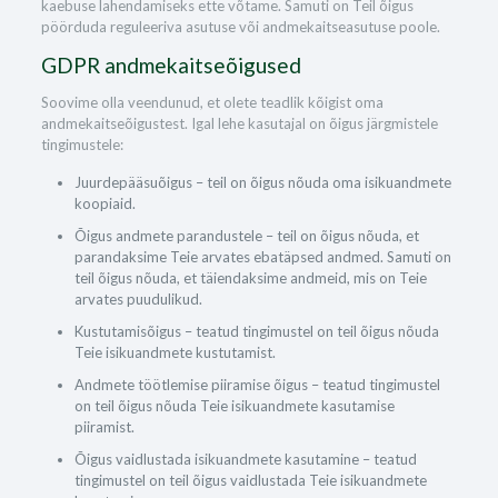
kaebuse lahendamiseks ette võtame. Samuti on Teil õigus
pöörduda reguleeriva asutuse või andmekaitseasutuse poole.
GDPR andmekaitseõigused
Soovime olla veendunud, et olete teadlik kõigist oma
andmekaitseõigustest. Igal lehe kasutajal on õigus järgmistele
tingimustele:
Juurdepääsuõigus – teil on õigus nõuda oma isikuandmete
koopiaid.
Õigus andmete parandustele – teil on õigus nõuda, et
parandaksime Teie arvates ebatäpsed andmed. Samuti on
teil õigus nõuda, et täiendaksime andmeid, mis on Teie
arvates puudulikud.
Kustutamisõigus – teatud tingimustel on teil õigus nõuda
Teie isikuandmete kustutamist.
Andmete töötlemise piiramise õigus – teatud tingimustel
on teil õigus nõuda Teie isikuandmete kasutamise
piiramist.
Õigus vaidlustada isikuandmete kasutamine – teatud
tingimustel on teil õigus vaidlustada Teie isikuandmete